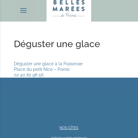
Déguster une glace
Déguster une glace à la Fraiseraie
Place du petit Nice – Pornic
02 40 82 98 56
Menu footer
NOS GÎTES